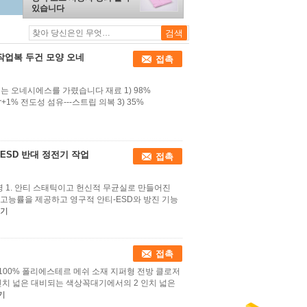
있습니다
작업복 두건 모양 오네
접촉
는 오네시에스를 가렸습니다 재료 1) 98%
ter+1% 전도성 섬유---스트립 의복 3) 35%
ESD 반대 정전기 작업
접촉
명 1. 안티 스태틱이고 헌신적 무균실로 만들어진
 고능률을 제공하고 영구적 안티-ESD와 방진 기능
기
접촉
 100% 폴리에스테르 메쉬 소재 지퍼형 전방 클로저
인치 넓은 대비되는 색상꼭대기에서의 2 인치 넓은
기