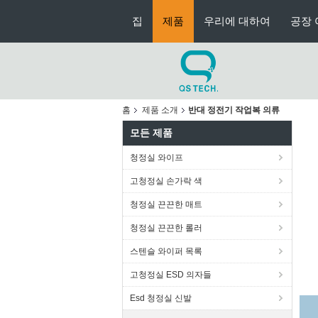
집
제품
우리에 대하여
공장 
홈
제품 소개
반대 정전기 작업복 의류
모든 제품
청정실 와이프
고청정실 손가락 색
청정실 끈끈한 매트
청정실 끈끈한 롤러
스텐슬 와이퍼 목록
고청정실 ESD 의자들
Esd 청정실 신발