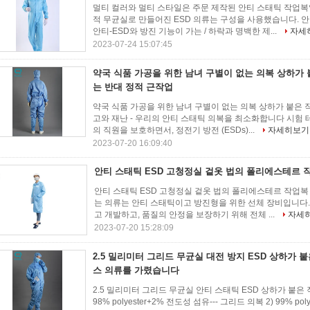
멀티 컬러와 멀티 스타일은 주문 제작된 안티 스태틱 작업복일
적 무균실로 만들어진 ESD 의류는 구성을 사용했습니다. 
안티-ESD와 방진 기능이 가는 / 하락과 명백한 제...
자세
2023-07-24 15:07:45
약국 식품 가공을 위한 남녀 구별이 없는 의복 상하가
는 반대 정적 근작업
약국 식품 가공을 위한 남녀 구별이 없는 의복 상하가 붙은 작
고와 재난 - 우리의 안티 스태틱 의복을 최소화합니다 시험 
의 직원을 보호하면서, 정전기 방전 (ESDs)...
자세히보기
2023-07-20 16:09:40
안티 스태틱 ESD 고청정실 겉옷 법의 폴리에스테르 
안티 스태틱 ESD 고청정실 겉옷 법의 폴리에스테르 작업복 유니
는 의류는 안티 스태틱이고 방진형을 위한 선체 장비입니다.
고 개발하고, 품질의 안정을 보장하기 위해 전체 ...
자세
2023-07-20 15:28:09
2.5 밀리미터 그리드 무균실 대전 방지 ESD 상하가
스 의류를 가렸습니다
2.5 밀리미터 그리드 무균실 안티 스태틱 ESD 상하가 붙은
98% polyester+2% 전도성 섬유--- 그리드 의복 2) 99% po