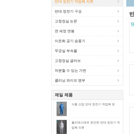
반대 정전기 작업복 의류
반대 정전기 구성
반
고청정실 논문
면 세정 면봉
이온화 공기 송풍기
무균실 부속물
고청정실 글러브
처분할 수 있는 가면
클리닝 와이프 명부
제일 제품
식품 산업 반대 정전기 작업복 옷
폴리에스테르 편안한 반대 정전기 작
업복 의류