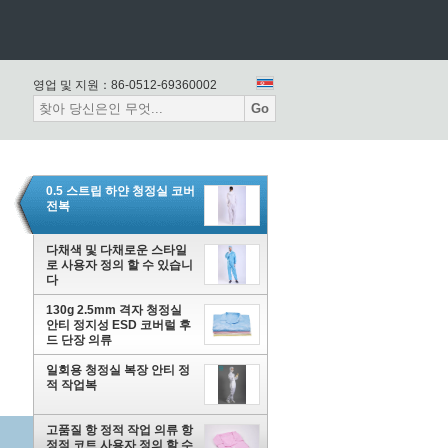
영업 및 지원：
86-0512-69360002
Go
0.5 스트립 하얀 청정실 코버
전복
다채색 및 다채로운 스타일
로 사용자 정의 할 수 있습니
다
130g 2.5mm 격자 청정실
안티 정지성 ESD 코버럴 후
드 단장 의류
일회용 청정실 복장 안티 정
적 작업복
고품질 항 정적 작업 의류 항
정적 코트 사용자 정의 할 수