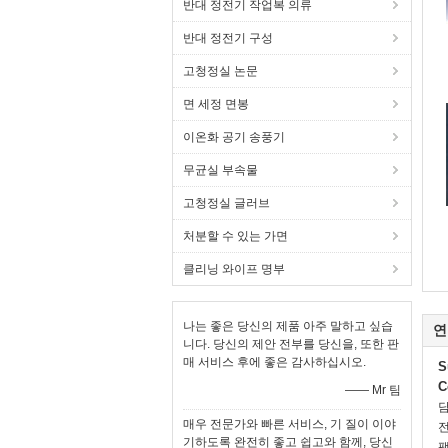
반대 정전기 작업복 의류
반대 정전기 구성
고청정실 논문
면 세정 면봉
이온화 공기 송풍기
무균실 부속물
고청정실 글러브
처분할 수 있는 가면
클리닝 와이프 명부
나는 좋은 당신의 제품 아주 말하고 싶습
연
니다. 당신의 제안 전부를 당신을, 또한 판
매 서비스 후에 좋은 감사하십시오.
S
C
—— Mr 팀
매우 전문가와 빠른 서비스, 기 질이 이야
전
기하도록 완전히 좋고 쉽고와 함께, 당신
팩