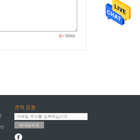
(
0
/ 3000)
견적 요청
업
보내십시오
 반