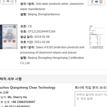
범위 / 범위:
Anti-static products seller ,cleanroom
wiper manufacturer
발행:
Beijing Zhongliantianrun
표준:
CE
번호:
OT121202/HHP2164
발급 일자:
2019-02-06
유효 기간:
2021-02-06
범위 / 범위:
Sales of ESD protection products and
processing of cleanroom wipers and places
발행:
Beijing Zhongding Hengchang Certification
Co.,Ltd
락처 세부 사항
uzhou Qiangsheng Clean Technology
회사에 직접 문의 보내
o.,Ltd
담당자:
Ms. Sherry Hu
화 번호:
+86 15862520697
스:
86-0512-69360002