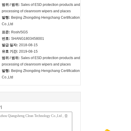
범위 / 범위:
Sales of ESD protection products and
processing of cleanroom wipers and places
발행:
Beijing Zhongding Hengchang Certification
Co.,Ltd
표준:
Rosh/SGS
번호:
SHANG1803458001
발급 일자:
2018-08-15
유효 기간:
2019-08-15
범위 / 범위:
Sales of ESD protection products and
processing of cleanroom wipers and places
발행:
Beijing Zhongding Hengchang Certification
Co.,Ltd
기