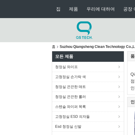
집
제품
우리에 대하여
공장 
홈
Suzhou Qiangsheng Clean Technology Co.
품
모든 제품
청정실 와이프
Q
고청정실 손가락 색
점
청정실 끈끈한 매트
인
청정실 끈끈한 롤러
인
스텐슬 와이퍼 목록
고청정실 ESD 의자들
Esd 청정실 신발