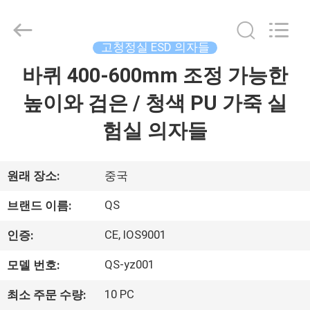
2018
-
2025
Suzhou
Qiangsheng
고청정실 ESD 의자들
Clean
Technology
바퀴 400-600mm 조정 가능한
집
Co.,Ltd.
All
Rights
높이와 검은 / 청색 PU 가죽 실
Reserved.
제
험실 의자들
품
원래 장소:
중국
우
QS
브랜드 이름:
리
CE, IOS9001
인증:
에
QS-yz001
모델 번호:
대
10 PC
최소 주문 수량: