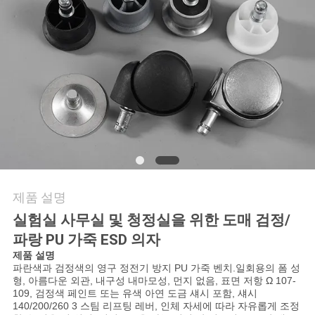
연
락
주
세
요
뉴
제품 설명
스
실험실 사무실 및 청정실을 위한 도매 검정/
파랑 PU 가죽 ESD 의자
제품 설명
인
파란색과 검정색의 영구 정전기 방지 PU 가죽 벤치
.일회용의
폼 성
형, 아름다운 외관, 내구성 내마모성, 먼지 없음, 표면 저항 Ω 107-
용
109, 검정색 페인트 또는 유색 아연 도금 섀시 포함, 섀시
140/200/260 3 스팀 리프팅 레버, 인체 자세에 따라 자유롭게 조정