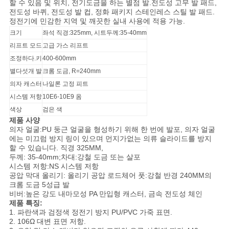
문
할 수 있음 및 위치, 전기도금을 하는 별점 발
.전도성
고무 발 패드,
전도성 바퀴, 전도성 발 컵, 정화 패키지 스테인레스 스틸 발 패드.
정전기에 민감한 지역 및 깨끗한 실내 사용에 적용 가능.
을
크기
좌석 직경:325mm, 시트
두께
:35-40mm
요
리프트 모드
고급 가스 리프트
조정하다.키
400-600mm
구
별다섯개 발
크롬 도금, R=240mm
하
의자 캐스터
나일론 고정 피트
시스템 저항
10E6-10E9 옴
세
색상
검은 색
제품 사양
요
의자 얼굴
:PU
둥근 얼굴을 형성하기 위해 한 번에 발포, 의자 얼굴
에는 미끄럼 방지 링이 있으며 먼지가없는 의류 슬라이드를 방지
할 수 있습니다. 직경 325MM,
두께: 35-40mm
;차대
:강철
도금 또는 살포
사
시스템 저항
:NS
시스템 저항
공압 막대 올리기
: 올리기
공압 로드체어 풋
:강철
반경 240MM의
이
크롬 도금 5성급 발
비버
:높은
강도 내마모성 PA 만입형 캐스터, 금속 전도성 체인
트
제품 특징:
1. 파란색과 검정색 정전기 방지 PU/PVC 가죽 표면.
2. 106Ω 대변 표면 저항.
맵