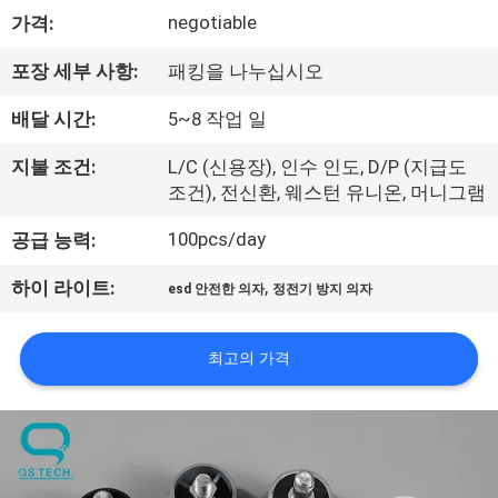
하
negotiable
가격:
여
포장 세부 사항:
패킹을 나누십시오
공
배달 시간:
5~8 작업 일
장
지불 조건:
L/C (신용장), 인수 인도, D/P (지급도
조건), 전신환, 웨스턴 유니온, 머니그램
여
100pcs/day
공급 능력:
행
,
하이 라이트:
esd 안전한 의자
정전기 방지 의자
품
최고의 가격
질
관
리