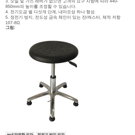
3. 오일 및 가스 레버가 없으면 고객의 요구 사항에 따라 440-
850mm의 높이를 조정할 수 있습니다.
4. 전기도금
별 다섯개
단계, 내마모성 하나 형성.
PRIVACY
5. 정전기 방지, 전도성 금속 체인이 있는 잔/캐스터, 체적 저항
107-8Ω.
POLICY
그림:
esd 안전한 의자
정전기 방지 의자